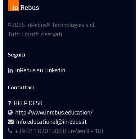
©
2026 inRebus® Technologies s.r.l.
Tutti i diritti riservati
Seguici
inRebus su Linkedin
Contattaci
HELP DESK
http://www.inrebus.education/
info.educational@inrebus.it
+39 011 0201308 (Lun-Ven 9 - 18)